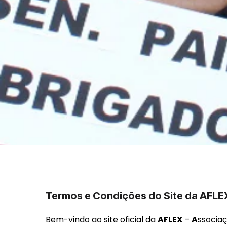
Termos
e
Condições
do
Site
da
AFLE
Bem-vindo ao site oficial da
AFLEX
–
A
ssocia