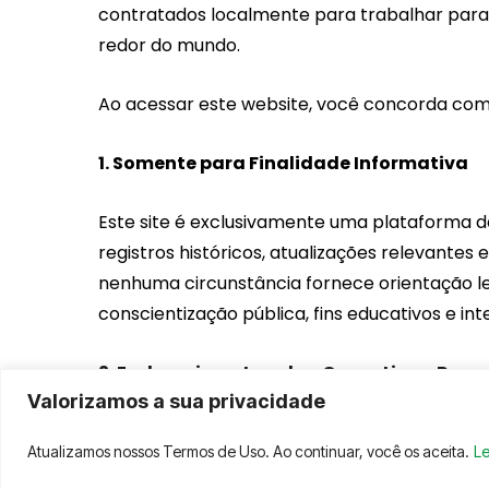
contratados localmente para trabalhar para 
redor do mundo.
Ao acessar este website, você concorda com
1. Somente para Finalidade Informativa
Este site é exclusivamente uma plataforma de
registros históricos, atualizações relevantes 
nenhuma circunstância fornece orientação lega
conscientização pública, fins educativos e int
2. Esclarecimento sobre Garantias e Res
Valorizamos a sua privacidade
A AFLEX se esforça para manter o conteúdo pre
Atualizamos nossos Termos de Uso. Ao continuar, você os aceita.
Le
informações estejam sempre atualizadas em 