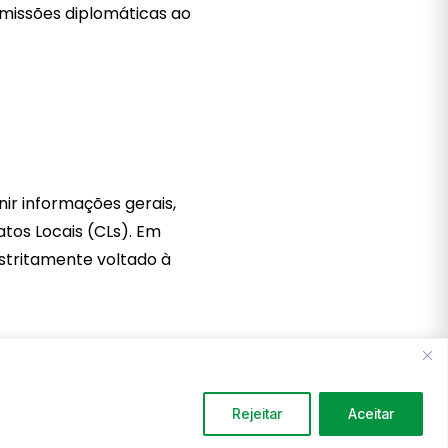
missões diplomáticas ao
ir informações gerais,
atos Locais (CLs). Em
estritamente voltado à
ntir
que todas as
Rejeitar
Aceitar
s enfrentadas por