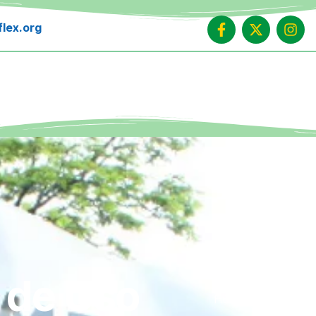
lex.org
 de Uso
HOME
TERMOS 