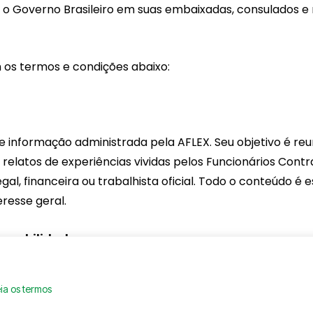
o Governo Brasileiro em suas embaixadas, consulados e 
 os termos e condições abaixo:
 informação administrada pela AFLEX. Seu objetivo é reun
e relatos de experiências vividas pelos Funcionários Contr
l, financeira ou trabalhista oficial. Todo o conteúdo é 
eresse geral.
ponsabilidade
ciso, atualizado e útil. No entanto,
não podemos gara
ia os termos
tempo real ou que sejam adequadas a todas as situaçõe