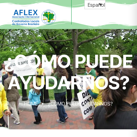
Español
¿CÓMO PUEDE
AYUDARNOS?
HOME
¿CÓMO PUEDE AYUDARNOS?